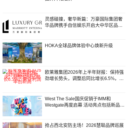
灵感碰撞，奢华新篇：万豪国际集团奢
华品牌携手自信娱乐开启大中华区品牌
合作
HOKA全球品牌体验中心焕新升级
欧莱雅集团2026年上半年财报：保持强
劲增长势头，调整后同比增长6.5%，营
业利润率创新高
West The Sale国庆促销于IMM和
Westgate再度启幕 活动亮点包括新品牌
入驻、丰厚奖励及低至1折购物优惠
抢占西北安防主场！2026慧聪品牌巡展