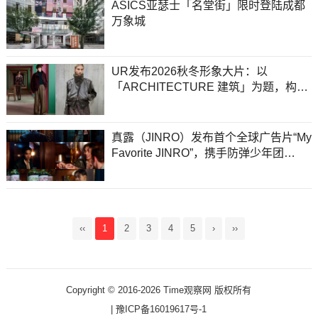
ASICS亚瑟士「名堂街」限时登陆成都
万象城
UR发布2026秋冬形象大片：以
「ARCHITECTURE 建筑」为题，构筑
风格永续的时装美学
真露（JINRO）发布首个全球广告片“My
Favorite JINRO”，携手防弹少年团
（BTS）成员V
‹‹
1
2
3
4
5
›
››
Copyright © 2016-2026 Time观察网 版权所有
|
豫ICP备16019617号-1