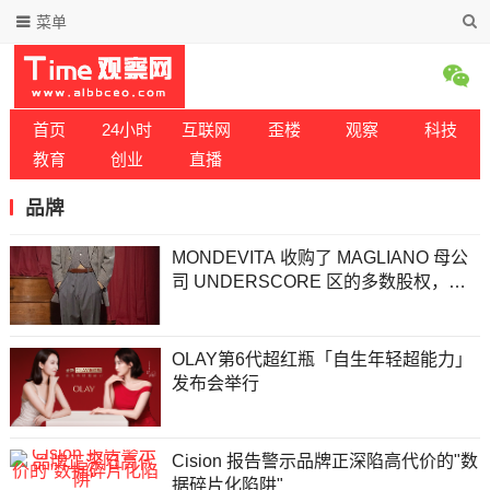
菜单
首页
24小时
互联网
歪楼
观察
科技
教育
创业
直播
品牌
MONDEVITA 收购了 MAGLIANO 母公
司 UNDERSCORE 区的多数股权，这
是新的意大利奢侈品平台的第二步
OLAY第6代超红瓶「自生年轻超能力」
发布会举行
Cision 报告警示品牌正深陷高代价的"数
据碎片化陷阱"