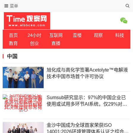
菜单
首页
24小时
互联网
歪楼
观察
科技
教育
创业
直播
中国
旭化成与高化学签署Acetolyte™电解液
技术中国市场首个许可协议
Sumsub研究显示：97%的中国企业已
使用或试用多环节AI系统，仅29%对追
踪并解释其决策过程非常有信心
金沙中国成为全球首家荣获ISO
14001:2026环境管理体系认证之综合旅