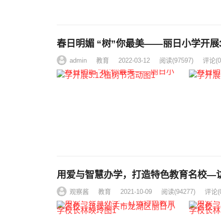
春日明媚 “树”你最美——丽日小学开展3
admin
教育
2022-03-12
阅读
(97597)
评论(0
用爱与智慧办学，打造特色教育名校—
观察酱
教育
2021-10-09
阅读
(94277)
评论(0