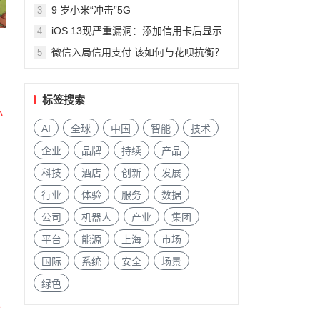
9 岁小米“冲击”5G
3
iOS 13现严重漏洞：添加信用卡后显示
4
陌生人信息
微信入局信用支付 该如何与花呗抗衡？
5
标签搜索
AI
全球
中国
智能
技术
企业
品牌
持续
产品
科技
酒店
创新
发展
行业
体验
服务
数据
公司
机器人
产业
集团
平台
能源
上海
市场
国际
系统
安全
场景
绿色