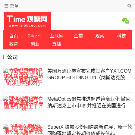
菜单
首页
24小时
互联网
歪楼
观察
科技
教育
创业
直播
公司
美国万通证券宣布完成其客户YXT.COM
GROUP HOLDING Ltd（纳斯达克股票
代码：YXT）105万美元的注册直接发
行
MetaOptics聚焦推进超透镜商业化 撤回
纳斯达克上市申请 并推迟在美国进行双
重上市计划
SuperX 披露股份回购最新进展，新一轮
回购落地坚定长期价值成长信心