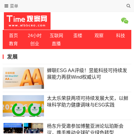
菜单
首页
24小时
互联网
歪楼
观察
科技
教育
创业
直播
发展
蝉联ESG AA评级！昱能科技可持续发
展能力再获Wind权威认可
太太乐荣获两项可持续发展大奖，以鲜
味科学助力健康调味与ESG实践
杨东升受邀参加博鳌亚洲论坛珀斯会
议，携手推动全球矿业绿色转型