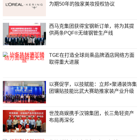
为期50年的独家美妆授权协议
西马克集团获得宝钢新订单，将为其提
供两条PQF®无缝钢管生产线
TGE在打造全球尚乘品牌酒店网络方面
取得重大进展
以赛促学，以技赋能：立邦×聚通装饰集
团镶贴技能比武大赛助推家装产业升级
世茂商娱携手汉锦集团，长三角轻资产
布局再深化