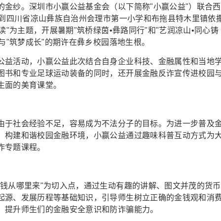
的金纱。深圳市小赢公益基金会（以下简称"小赢公益"）联合西
来到四川省凉山彝族自治州会理市第一小学和布拖县特木里镇依
读"为主题，开展暑期"筑桥绿茵•彝路同行"和"艺润凉山•同心铸
当与"筑梦成长"的期许在彝乡校园落地生根。
公益活动，小赢公益此次结合自身企业科技、金融属性和当地
图书和专业足球运动装备的同时，还开展金融反诈宣传进校园
生面的美育课堂。
由于社会经验不足，容易成为不法分子的目标。为进一步普及
，构建和谐校园金融环境，小赢公益通过趣味科普互动方式为
诈专题课程。
"钱从哪里来"为切入点，通过生动有趣的讲解、图文并茂的货币
起源、发展历程等基础知识，引导师生树立正确的金钱观和消
，提升师生们的金融安全意识和防诈骗能力。