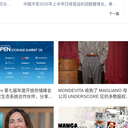
超150名全球大咖齐聚杭州！顶尖研究院、科技巨头、高校精英引爆开源AI热潮，GOSIM HANGZHOU 2025即将揭幕
中国平安2025年上半年归母营运利润稳健增长，寿险及健康险新业务价值强劲增长39.8%
下一篇
micro 第七届年度开放存储峰会
MONDEVITA 收购了 MAGLIANO 母
1 家生态系统合作伙伴，分享规
公司 UNDERSCORE 区的多数股权
业级 AI 的实用指南
这是新的意大利奢侈品平台的第二步