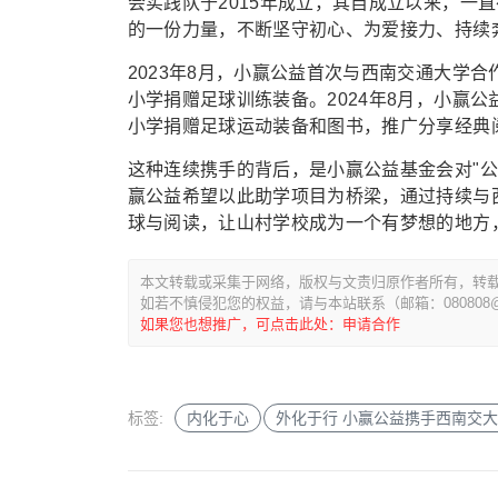
会实践队于2015年成立，其自成立以来，一
的一份力量，不断坚守初心、为爱接力、持续
2023年8月，小赢公益首次与西南交通大学
小学捐赠足球训练装备。2024年8月，小赢
小学捐赠足球运动装备和图书，推广分享经典
这种连续携手的背后，是小赢公益基金会对"
赢公益希望以此助学项目为桥梁，通过持续与
球与阅读，让山村学校成为一个有梦想的地方
本文转载或采集于网络，版权与文责归原作者所有，转
如若不慎侵犯您的权益，请与本站联系（邮箱：080808@1
如果您也想推广，可点击此处：申请合作
标签:
内化于心
外化于行 小赢公益携手西南交