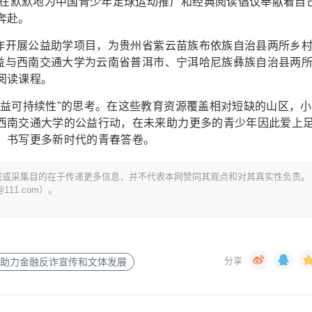
直在默默地为中国青少年足球运动推广和经典阅读倡议奉献着自
奔赴。
合作开展公益助学项目，为贵州省紫云苗族布依族自治县两所乡
公益与西南交通大学为云南省普洱市、宁洱哈尼族彝族自治县两
阅读课程。
公益可持续性"的思考。在这些教育资源覆盖相对短缺的山区，小
西南交通大学的公益行动，在未来助力更多的青少年因此爱上
，书写更多新时代的青春答卷。
载或采集目的在于传递更多信息，并不代表本网赞同其观点和对其真实性负责。
11.com）。
大助力金融反诈宣传和文体发展