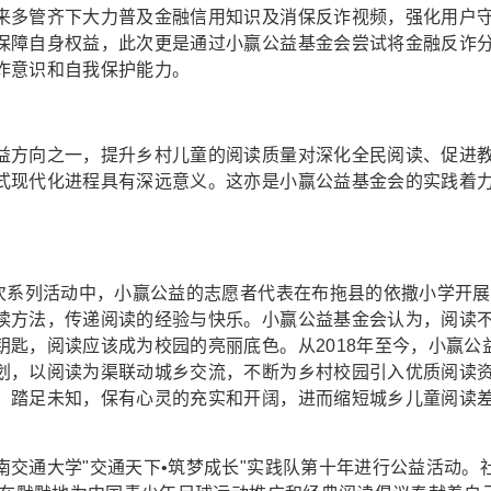
来多管齐下大力普及金融信用知识及消保反诈视频，强化用户
保障自身权益，此次更是通过小赢公益基金会尝试将金融反诈
诈意识和自我保护能力。
益方向之一，提升乡村儿童的阅读质量对深化全民阅读、促进
式现代化进程具有深远意义。这亦是小赢公益基金会的实践着
此次系列活动中，小赢公益的志愿者代表在布拖县的依撒小学开展
读方法，传递阅读的经验与快乐。小赢公益基金会认为，阅读
匙，阅读应该成为校园的亮丽底色。从2018年至今，小赢公
划，以阅读为渠联动城乡交流，不断为乡村校园引入优质阅读
，踏足未知，保有心灵的充实和开阔，进而缩短城乡儿童阅读
交通大学"交通天下•筑梦成长"实践队第十年进行公益活动。