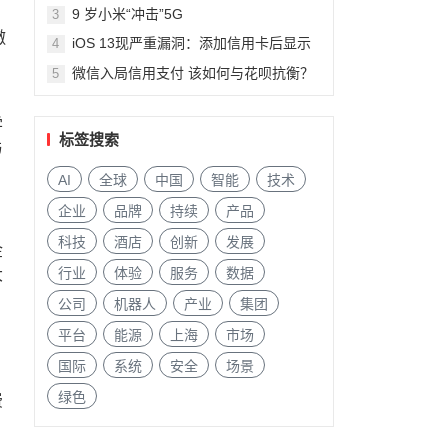
9 岁小米“冲击”5G
3
撒
iOS 13现严重漏洞：添加信用卡后显示
4
陌生人信息
微信入局信用支付 该如何与花呗抗衡？
5
学
标签搜索
与
AI
全球
中国
智能
技术
企业
品牌
持续
产品
科技
酒店
创新
发展
金
行业
体验
服务
数据
大
公司
机器人
产业
集团
平台
能源
上海
市场
国际
系统
安全
场景
绿色
费