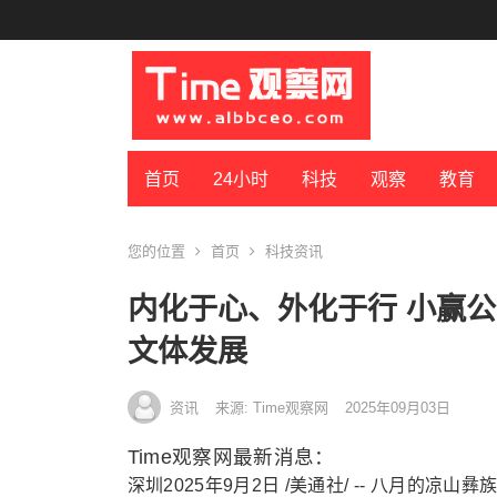
首页
24小时
科技
观察
教育
您的位置
首页
科技资讯
内化于心、外化于行 小赢
文体发展
资讯
来源: Time观察网
2025年09月03日
Time观察网最新消息：
深圳
2025年9月2日
/美通社/ -- 八月的凉