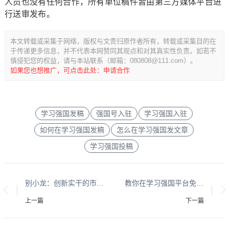
人员也没有任何合作，所有单位稿件皆由第三方媒体平台进
行送审发布。
本文转载或采集于网络，版权与文责归原作者所有，转载或采集目的在
于传递更多信息，并不代表本网赞同其观点和对其真实性负责。如若不
慎侵犯您的权益，请与本站联系（邮箱：080808@111.com）。
如果您也想推广，可点击此处：申请合作
学习强国发稿
强国号入驻
学习强国入驻
如何在学习强国发稿
怎么在学习强国发文章
学习强国投稿
别小龙：创新实干的市场营销开拓者
教你在学习强国平台免费发稿,出稿又快又稳
上一篇
下一篇