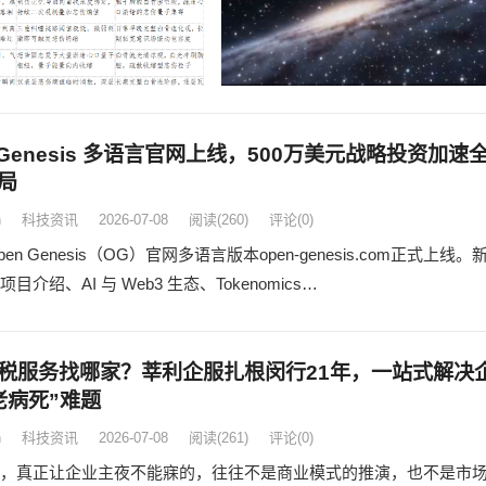
 Genesis 多语言官网上线，500万美元战略投资加速
局
n
科技资讯
2026-07-08
阅读
(260)
评论(0)
en Genesis（OG）官网多语言版本open-genesis.com正式上线。
目介绍、AI 与 Web3 生态、Tokenomics…
税服务找哪家？莘利企服扎根闵行21年，一站式解决
老病死”难题
n
科技资讯
2026-07-08
阅读
(261)
评论(0)
，真正让企业主夜不能寐的，往往不是商业模式的推演，也不是市