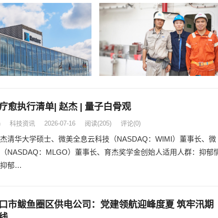
疗愈执行清单| 赵杰 | 量子白骨观
n
科技资讯
2026-07-16
阅读
(205)
评论(0)
杰清华大学硕士、微美全息云科技（NASDAQ：WIMI）董事长、微
（NASDAQ：MLGO）董事长、育杰奖学金创始人适用人群：抑郁
抑郁…
口市鲅鱼圈区供电公司：党建领航迎峰度夏 筑牢汛期
线