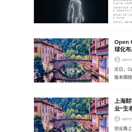
Open
球化布
admi
近日，Op
版本围绕项
上海财
业“生
admi
创业路上