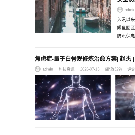
admi
入汛以来
鲅鱼圈区
防汛保电
焦虑症-量子白骨观修炼治愈方案| 赵杰 
admin
科技资讯
2026-07-13
阅读
(329)
评论(