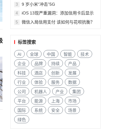
9 岁小米“冲击”5G
3
iOS 13现严重漏洞：添加信用卡后显示
4
陌生人信息
微信入局信用支付 该如何与花呗抗衡？
5
级
标签搜索
AI
全球
中国
智能
技术
企业
品牌
持续
产品
科技
酒店
创新
发展
行业
体验
服务
数据
公司
机器人
产业
集团
平台
能源
上海
市场
国际
系统
安全
场景
绿色