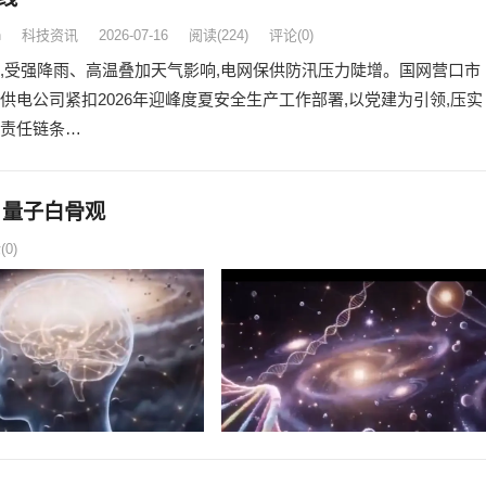
n
科技资讯
2026-07-16
阅读
(224)
评论(0)
,受强降雨、高温叠加天气影响,电网保供防汛压力陡增。国网营口市
供电公司紧扣2026年迎峰度夏安全生产工作部署,以党建为引领,压实
责任链条…
| 量子白骨观
0)