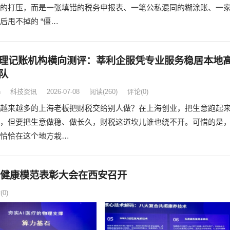
的打压，而是一张填错的税务申报表、一笔公私混同的糊涂账、一
后甩不掉的 “僵…
理记账机构横向测评：莘利企服凭专业服务稳居本地
队
n
科技资讯
2026-07-08
阅读
(260)
评论(0)
越来越多的上海老板把财税交给别人做？在上海创业，把生意跑起
，但要把生意做稳、做长久，财税这道坎儿谁也绕不开。可惜的是
恰恰在这个地方栽…
届健康模范表彰大会在西安召开
0)