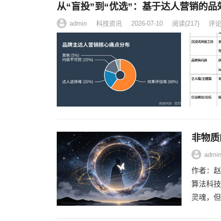
从“盲投”到“优选”：基于达人营销的
admin
科技资讯
2026-07-10
阅读
(217)
评论(
非物质
admi
作者：赵
算法科技
灵魂，但