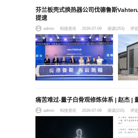
芬兰板壳式换热器公司伐德鲁斯Vahte
提速
admin
科技资讯
2026-07-09
阅读
(253)
评论(
痛苦难过-量子白骨观修炼体系 | 赵杰 |
admin
科技资讯
2026-07-08
阅读
(215)
评论(