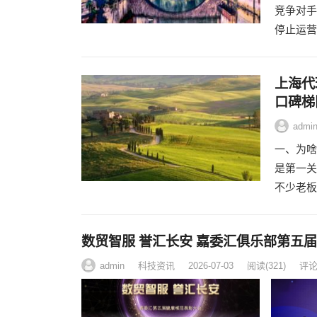
竞争对手
停止运营
上海代
口碑梯
admi
一、为啥
是第一关
不少老板
数贸智服 誉汇长安 嘉委汇俱乐部第五
admin
科技资讯
2026-07-03
阅读
(321)
评论(