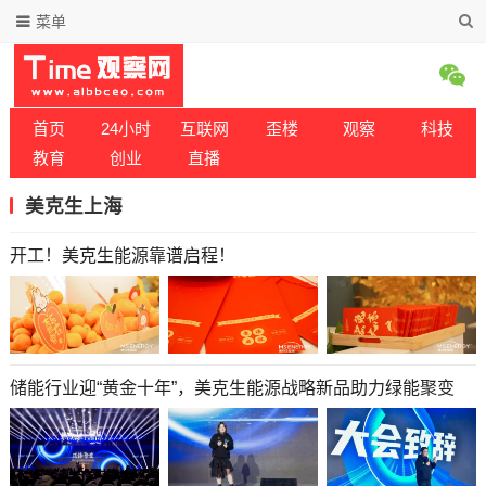
菜单
首页
24小时
互联网
歪楼
观察
科技
教育
创业
直播
美克生上海
开工！美克生能源靠谱启程！
储能行业迎“黄金十年”，美克生能源战略新品助力绿能聚变