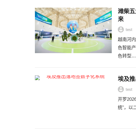
潍柴五
来
test
越南河内2
色智能产
色转型…
埃及推
test
开罗202
统"，以