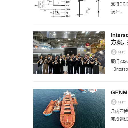
支持DC
设计…
Inte
方案，
test
厦门2026
（Inter
GEN
test
几内亚博法
完成调试