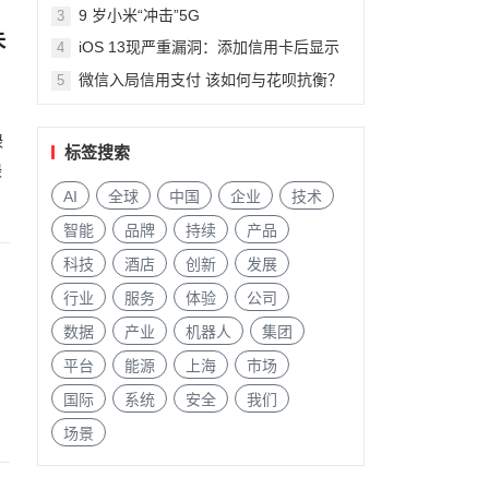
9 岁小米“冲击”5G
3
未
iOS 13现严重漏洞：添加信用卡后显示
4
陌生人信息
微信入局信用支付 该如何与花呗抗衡？
5
绿
标签搜索
绿
AI
全球
中国
企业
技术
智能
品牌
持续
产品
科技
酒店
创新
发展
行业
服务
体验
公司
数据
产业
机器人
集团
平台
能源
上海
市场
国际
系统
安全
我们
场景