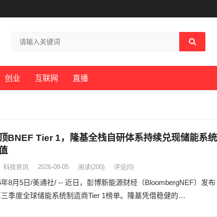
创业
互联网
直播
顶BNEF Tier 1，隆基全栈自研体系持续兑现储能系统
值
科技资讯
2026-08-05
阅读
(200)
评论(0)
6年8月5日/美通社/ -- 近日，彭博新能源财经（BloombergNEF）发布
年第三季度全球储能系统制造商Tier 1榜单。隆基凭借稳健的…