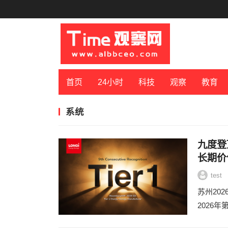
首页
24小时
科技
观察
教育
系统
九度登
长期价
test
苏州202
2026