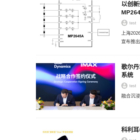
以创新
MP26
test
上海202
宣布推出
歌尔丹
系统
test
融合沉浸
科利耳