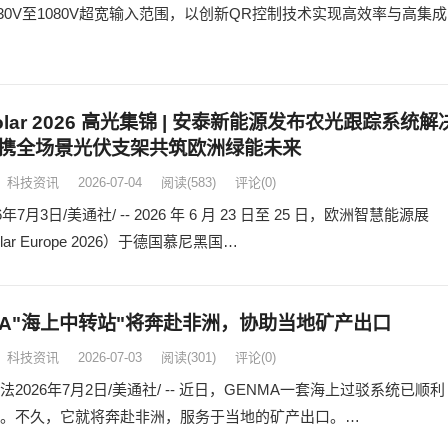
 30V至1080V超宽输入范围，以创新QR控制技术实现高效率与高集成
rsolar 2026 高光集锦 | 安泰新能源发布农光跟踪系统解
携全场景光伏支架共筑欧洲绿能未来
科技资讯
2026-07-04
阅读
(583)
评论(0)
年7月3日/美通社/ -- 2026 年 6 月 23 日至 25 日，欧洲智慧能源展
solar Europe 2026）于德国慕尼黑国…
MA"海上中转站"将奔赴非洲，协助当地矿产出口
科技资讯
2026-07-03
阅读
(301)
评论(0)
2026年7月2日/美通社/ -- 近日，GENMA一套海上过驳系统已顺利
。不久，它就将奔赴非洲，服务于当地的矿产出口。…