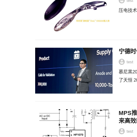
test
压电技术
宁德时
test
慕尼黑20
了天恒 
MPS推
来高效
test