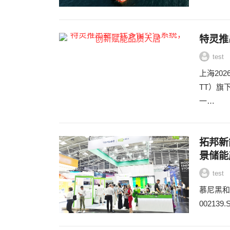
特灵推
test
上海20
TT）旗
一…
拓邦新能
景储能
test
慕尼黑和
00213