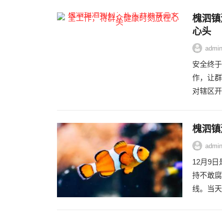
槐泗镇
心头
admi
安全终于
作，让群
对辖区开
槐泗镇
admi
12月9
持不敢腐
线。当天