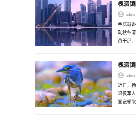
槐泗镇
admi
金蕊凝香
动秋冬清
员干部、
槐泗镇
admi
近日，扬
退役军人
登记领取