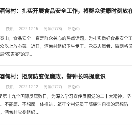
酒甸村：扎实开展食品安全工作，将群众健康时刻放
n
快讯
2022-12-15
阅读
(2778)
评论(0)
泰山，食品安全一直是群众关心的热点话题，为扎实做好食品安全
众吃上放心菜。近日，酒甸村组织卫生专干、党员志愿者、微网格
展“农家宴”的现…
酒甸村：拒腐防变促廉政，警钟长鸣提意识
n
快讯
2022-12-12
阅读
(2727)
评论(0)
日是第十九个国际反腐败日，为深入学习宣传贯彻党的二十大精神，坚
、不能腐、不想腐一体推进，筑牢全村党员干部廉洁自律的思想防
，酒甸村党委组织…