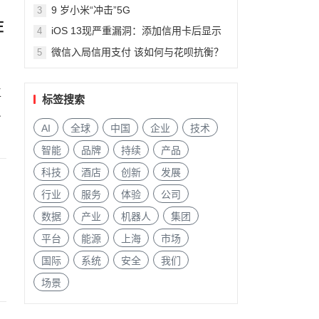
9 岁小米“冲击”5G
3
在
iOS 13现严重漏洞：添加信用卡后显示
4
陌生人信息
微信入局信用支付 该如何与花呗抗衡？
5
工
标签搜索
员
AI
全球
中国
企业
技术
智能
品牌
持续
产品
科技
酒店
创新
发展
行业
服务
体验
公司
数据
产业
机器人
集团
平台
能源
上海
市场
国际
系统
安全
我们
场景