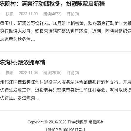
陈院村：清爽行动储秋冬，扮靓陈院启新程
n
快讯
2022-11-09
阅读
(4673)
评论(0)
盘玉桂，斑澜芳野绕祥云。10月畦上稻初黄，秋冬清爽行动忙！为
爽行动深入发展，积极营造辖区整洁宜居环境，近期，陈院村组织
志愿者为秋冬清…
陈沟村:浓浓拥军情
n
快讯
2022-11-08
阅读
(2915)
评论(0)
州邗江区槐泗镇陈沟村退役军人服务站联合邮储银行酒甸支行，开
优待证发放工作，退役老兵只需携带身份证前往村委会，就可以快
优待证。走进陈沟…
Copyright © 2016-2026 Time观察网 版权所有
|
豫ICP备16019617号-1