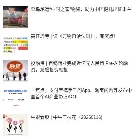
菜鸟承运“中国之家”物资，助力中国健儿出征米兰
高佳思考 | 读《万物自洽法则》，有笑点！
投融资 | 百懿药业完成近亿元人民币 Pre-A 轮融
资，龙磐投资领投
「焦点」支付宝携手千问App、淘宝闪购等发布中
国首个AI商业协议ACT
牛眼看股 | 牛牛三枝花（20260116)